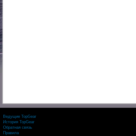
Ведущие TopGear
История TopGear
Обратная связь
Правила