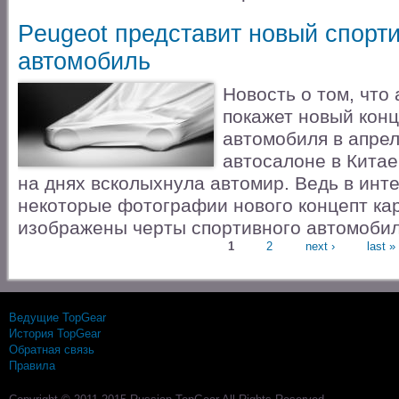
Peugeot представит новый спорт
автомобиль
Новость о том, что
покажет новый конц
автомобиля в апрел
автосалоне в Китае 
на днях всколыхнула автомир. Ведь в инт
некоторые фотографии нового концепт кар
изображены черты спортивного автомобил
Pages
1
2
next ›
last »
Ведущие TopGear
История TopGear
Обратная связь
Правила