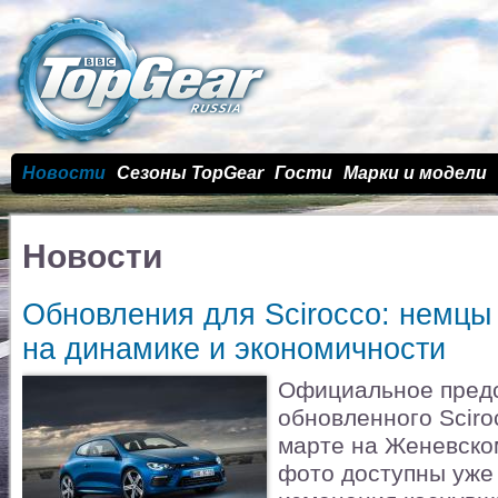
Новости
Сезоны TopGear
Гости
Марки и модели
Новости
Обновления для Scirocco: немцы
на динамике и экономичности
Официальное пред
обновленного Sciro
марте на Женевском
фото доступны уже 