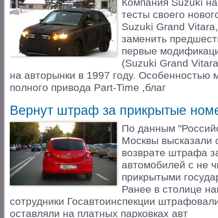
Компания Suzuki н
тесты своего новог
Suzuki Grand Vitara
заменить предшест
первые модификаци
(Suzuki Grand Vitar
на авторынки в 1997 году. Особенностью 
полного привода Part-Time ,благ
Вернут штраф за прикрытые ном
По данным "Российс
Москвы высказали 
возврате штрафа за
автомобилей с не 
прикрытыми госуда
Ранее в столице н
сотрудники Госавтоинспекции штрафовали
оставляли на платных парковках авт