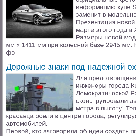
информацию купе S
заменит в модельно
Презентация новой 
марте этого года в
Размеры новой мод
мм х 1411 мм при колесной базе 2945 мм. 
фо
Дорожные знаки под надежной о
Для предотвращени
инженеры города К
Демократической Ре
сконструировали дв
метра в высоту! Те
красавца осели в центре города, регулир
автомобилей.
Первой, кто заговорила об идеи создать п