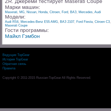
ZR. Джереми тестирует Maserati Coupe
Марки машин:
Maserati
,
MG
,
Nissan
,
Honda
,
Citroen
,
Ford
,
ВАЗ
,
Mercedes
,
Audi
Модели:
Audi RS6
,
Mercedes-Benz E55 AMG
,
ВАЗ 2107
,
Ford Fiesta
,
Citroen C3
Maserati Coupe
Гости программы:
Майкл Гэмбон
Ведущие TopGear
История TopGear
Обратная связь
Правила
Copyright © 2011-2015 Russian-TopGear All Rights Reserved.