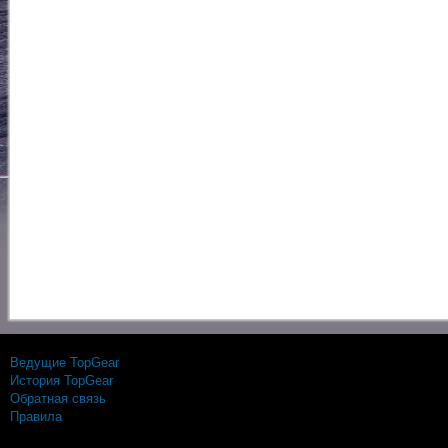
Ведущие TopGear
История TopGear
Обратная связь
Правила