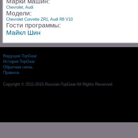
Марки машин:
Chevrolet
,
Audi
Модели:
Chevrolet Corvette ZR1
,
Audi R8 V10
Гости программы:
Майкл Шин
Ведущие TopGear
История TopGear
Обратная связь
Правила
Copyright © 2011-2015 Russian-TopGear All Rights Reserved.