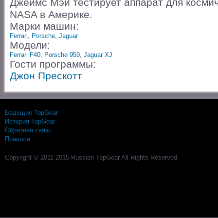
Джеймс Мэй тестирует аппарат для косми
NASA в Америке.
Марки машин:
Ferrari
,
Porsche
,
Jaguar
Модели:
Ferrari F40
,
Porsche 959
,
Jaguar XJ
Гости программы:
Джон Прескотт
Ведущие TopGear
История TopGear
Обратная связь
Правила
Copyright © 2011-2015 Russian-TopGear All Rights Reserved.