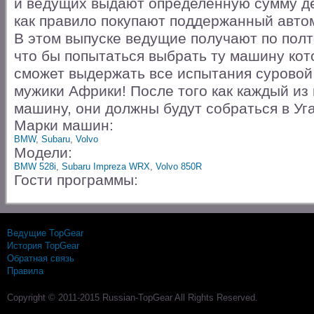
и ведущих выдают определенную сумму де
как правило покупают поддержанный авто
В этом выпуске ведущие получают по полт
что бы попытаться выбрать ту машину кот
сможет выдержать все испытания суровой
мужики Африки! После того как каждый из
машину, они должны будут собраться в Уг
Марки машин:
BMW
,
Subaru
,
Volvo
Модели:
BMW 528i
,
Subaru Impreza WRX
,
Volvo 850R
Гости программы:
Ведущие TopGear
История TopGear
Обратная связь
Правила
Copyright © 2011-2015 Russian-TopGear All Rights Reserved.