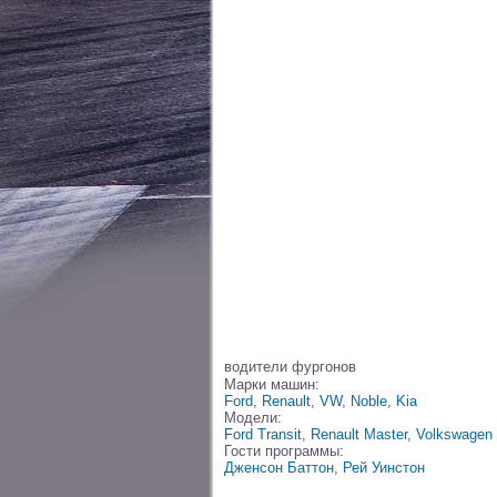
водители фургонов
Марки машин:
Ford
,
Renault
,
VW
,
Noble
,
Kia
Модели:
Ford Transit
,
Renault Master
,
Volkswagen 
Гости программы:
Дженсон Баттон
,
Рей Уинстон