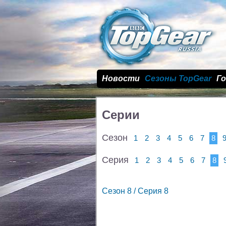
Новости
Сезоны TopGear
Г
Серии
Сезон
1
2
3
4
5
6
7
8
Серия
1
2
3
4
5
6
7
8
Сезон 8 / Cерия 8