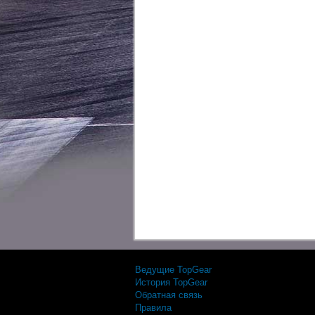
Ведущие TopGear
История TopGear
Обратная связь
Правила