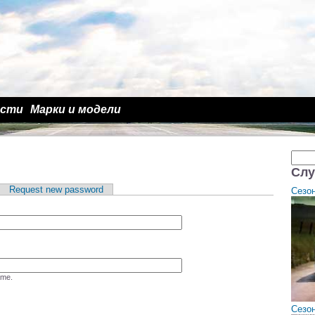
ости
Марки и модели
Sea
Sear
Слу
ive tab)
Request new password
Сезон
ame.
Сезон