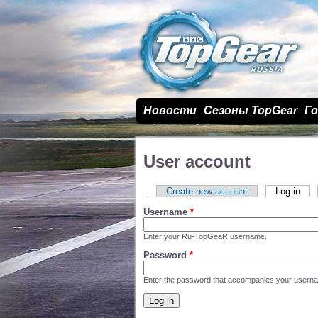
Новости
Сезоны TopGear
Г
User account
Primary tabs
Create new account
Log in
(act
Username
*
Enter your Ru-TopGeaR username.
Password
*
Enter the password that accompanies your usern